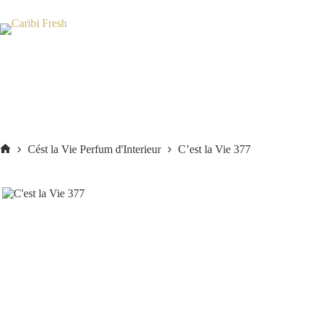
Skip
to
content
Cést la Vie Perfum d'Interieur
C’est la Vie 377
Home