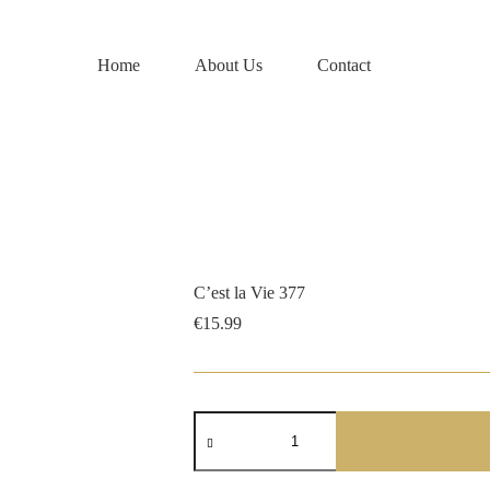
Home
About Us
Contact
C’est la Vie 377
€
15.99
C'est
la
Vie
377