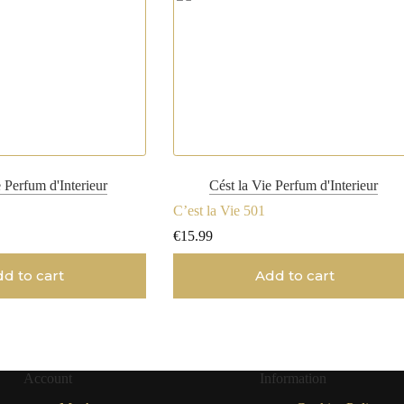
e Perfum d'Interieur
Cést la Vie Perfum d'Interieur
C’est la Vie 501
€
15.99
d to cart
Add to cart
Account
Information